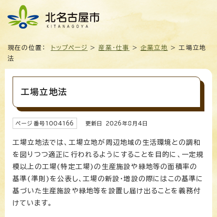
現在の位置：
トップページ
>
産業・仕事
>
企業立地
> 工場立地
法
工場立地法
ページ番号
1004166
更新日
2026
年8月4日
工場立地法では、工場立地が周辺地域の生活環境との調和
を図りつつ適正に行われるようにすることを目的に、一定規
模以上の工場(特定工場)の生産施設や緑地等の面積率の
基準(準則)を公表し、工場の新設・増設の際にはこの基準に
基づいた生産施設や緑地等を設置し届け出ることを義務付
けています。