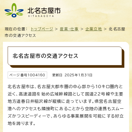
現在の位置：
トップページ
>
産業・仕事
>
企業立地
> 北名古屋
市の交通アクセス
北名古屋市の交通アクセス
ページ番号
1004160
更新日
2025
年1月
31
日
北名古屋市は、名古屋大都市圏の中心部から10キロ圏内と
近く、高速道路を始め広域幹線路として国道22号線や主要
地方道春日井稲沢線が縦横に走っています。県営名古屋空
港へのアクセスも隣接町にあることから空陸の連携もスムー
ズかつスピーディーで、あらゆる事業展開を可能にする好立
地を誇ります。