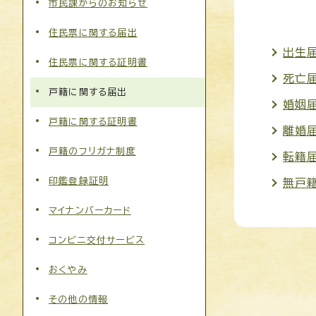
市民課からのお知らせ
住民票に関する届出
出生
住民票に関する証明書
死亡
戸籍に関する届出
婚姻届
戸籍に関する証明書
離婚届
戸籍のフリガナ制度
転籍
印鑑登録証明
無戸
マイナンバーカード
コンビニ交付サービス
おくやみ
その他の情報