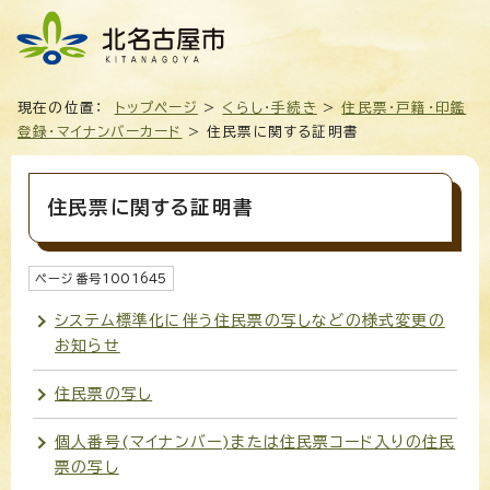
現在の位置：
トップページ
>
くらし・手続き
>
住民票・戸籍・印鑑
登録・マイナンバーカード
> 住民票に関する証明書
住民票に関する証明書
ページ番号
1001645
システム標準化に伴う住民票の写しなどの様式変更の
お知らせ
住民票の写し
個人番号(マイナンバー)または住民票コード入りの住民
票の写し