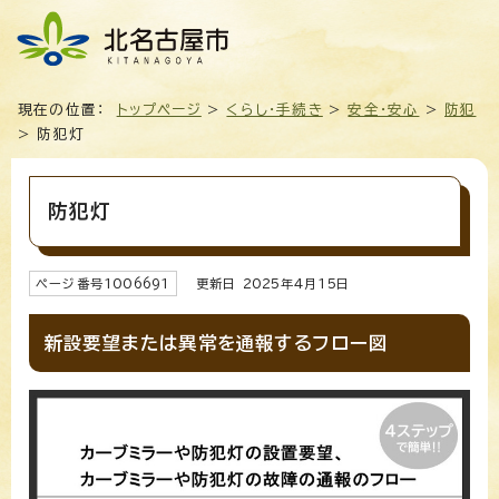
現在の位置：
トップページ
>
くらし・手続き
>
安全・安心
>
防犯
> 防犯灯
防犯灯
ページ番号
1006691
更新日
2025
年4月
15
日
新設要望または異常を通報するフロー図