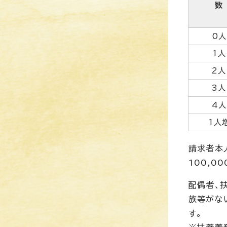
数
0人
1人
2人
3人
4人
1人
請求者本
100,0
配偶者、
族等がな
す。