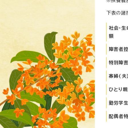
※扶養義
下表の諸
社会・生
額
障害者
特別障
寡婦(夫
ひとり親
勤労学
配偶者