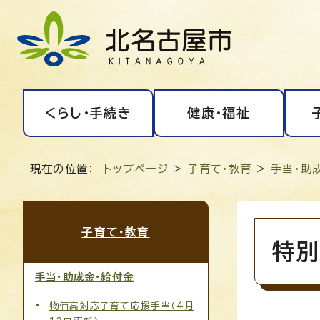
くらし・手続き
健康・福祉
現在の位置：
トップページ
>
子育て・教育
>
手当・助
子育て・教育
特別
手当・助成金・給付金
物価高対応子育て応援手当（4月