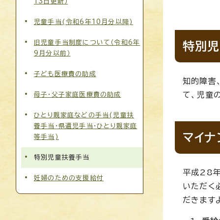
13日更新）
児童手当(令和6年10月分以降)
旧児童手当制度について（令和6年
特別児
9月分以前）
子ども医療費の助成
知的障害
て、児童
母子・父子家庭医療費の助成
ひとり親家庭などの手当(児童扶
養手当・県遺児手当・ひとり親家庭
マイナ
等手当)
特別児童扶養手当
平成28
妊婦のための支援給付
いただく
だきます