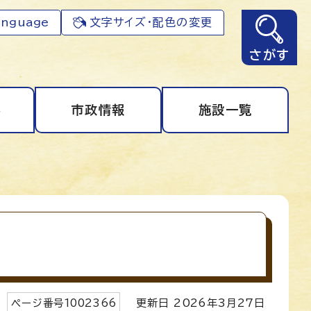
anguage
文字サイズ・配色の変更
さがす
事
市政情報
施設一覧
ページ番号
1002366
更新日
2026
年3月
27
日