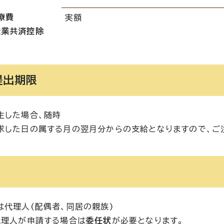
療費
実額
企業共済控除
提出期限
生した場合、随時
求した日の属する月の翌月分からの支給となりますので、ご
は代理人(配偶者、同居の親族)
代理人が申請する場合は
委任状
が必要となります。