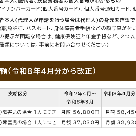
者本人、配偶者、扶養義務者の個人番号がわかるもの
マイナンバーカード(個人番号カード)、個人番号通知カード
者本人(代理人が申請を行う場合は代理人)の身元を確認で
運転免許証、パスポート、身体障害者手帳などの顔写真が付
の提示が困難な場合は、健康保険証と年金手帳など、2つ以
種類については、事前にお問い合わせください)
額(令和8年4月分から改正)
支給区分
令和7年4月〜
令和8年4月
令和8年3月
級)障害児の場合 1人につき
月額 56,800円
月額 58,4
級)障害児の場合 1人につき
月額 37,830円
月額 38,93