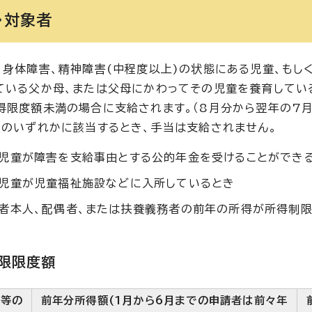
・対象者
、身体障害、精神障害(中程度以上)の状態にある児童、もし
ている父か母、または父母にかわってその児童を養育してい
得限度額未満の場合に支給されます。（8月分から翌年の7月
次のいずれかに該当するとき、手当は支給されません。
児童が障害を支給事由とする公的年金を受けることができ
児童が児童福祉施設などに入所しているとき
者本人、配偶者、または扶養義務者の前年の所得が所得制
限限度額
族等の
前年分所得額(1月から6月までの申請者は前々年