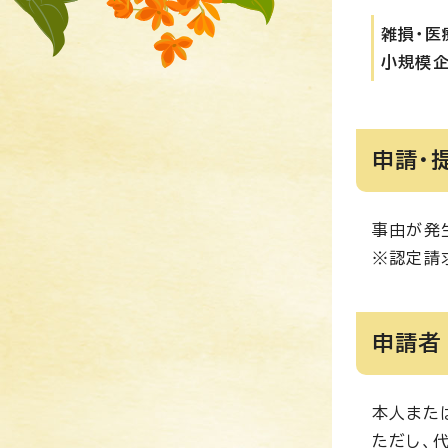
雑損・医
小規模
申請・
事由が発
※認定請
申請者
本人また
ただし、