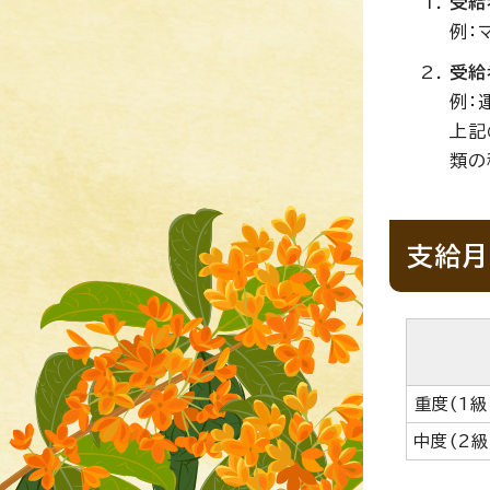
受給
例：
受給
例：
上記
類の
支給月
重度(1
中度(2