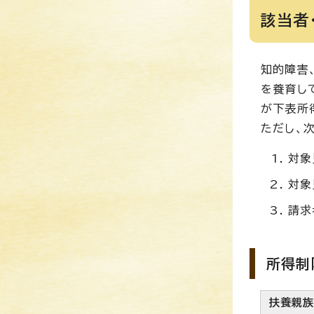
該当者
知的障害
を養育し
が下表所
ただし、
対象
対象
請求
所得制
扶養親