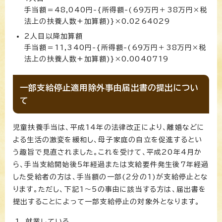
手当額＝48,040円-{所得額-(69万円＋38万円×税
法上の扶養人数+加算額)}×0.0264029
2人目以降加算額
手当額＝11,340円-{所得額-(69万円＋38万円×税
法上の扶養人数+加算額)}×0.0040719
一部支給停止適用除外事由届出書の提出につい
て
児童扶養手当は、平成14年の法律改正により、離婚などに
よる生活の激変を緩和し、母子家庭の自立を促進するとい
う趣旨で見直されました。これを受けて、平成20年4月か
ら、手当支給開始後5年経過または支給要件発生後7年経過
した受給者の方は、手当額の一部(2分の1)が支給停止とな
ります。ただし、下記1～5の事由に該当する方は、届出書を
提出することによって一部支給停止の対象外となります。
就業している