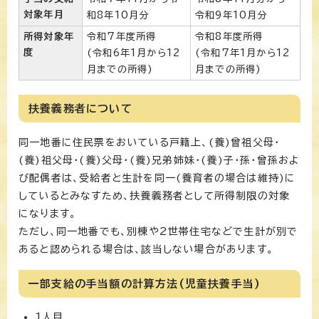
対象年月
和8年10月分
令和9年10月分
所得対象年
令和7年度所得
令和8年度所得
度
(令和6年1月から12
(令和7年1月から12
月までの所得)
月までの所得)
扶養義務者について
同一地番に住民票をおいている戸籍上、(養)曾祖父母・
(養)祖父母・(養)父母・(養)兄弟姉妹・(養)子・孫・曾孫およ
び配偶者は、受給者と生計を同一(養育者の場合は維持)に
しているとみなすため、扶養義務者として所得制限の対象
になります。
ただし、同一地番でも、別棟や2世帯住宅などで生計が別で
あると認められる場合は、該当しない場合があります。
一部支給の手当額の計算方法(児童扶養手当)
1人目