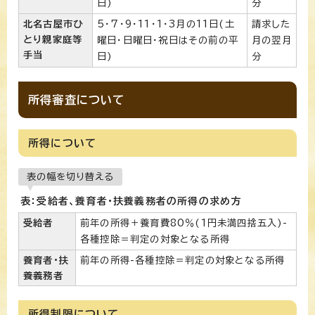
日)
分
北名古屋市ひ
5・7・9・11・1・3月の11日(土
請求した
とり親家庭等
曜日・日曜日・祝日はその前の平
月の翌月
手当
日)
分
所得審査について
所得について
表の幅を切り替える
表：受給者、養育者・扶養義務者の所得の求め方
受給者
前年の所得＋養育費80％(1円未満四捨五入)-
各種控除＝判定の対象となる所得
養育者・扶
前年の所得-各種控除＝判定の対象となる所得
養義務者
所得制限について