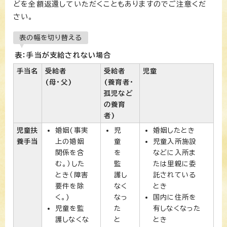
どを全額返還していただくこともありますのでご注意くだ
さい。
表の幅を切り替える
表：手当が支給されない場合
手当名
受給者
受給者
児童
(母・父)
(養育者・
孤児など
の養育
者)
児童扶
婚姻(事実
児
婚姻したとき
養手当
上の婚姻
童
児童入所施設
関係を含
を
などに入所ま
む。）した
監
たは里親に委
とき（障害
護し
託されている
要件を除
なく
とき
く。)
なっ
国内に住所を
児童を監
た
有しなくなった
護しなくな
と
とき