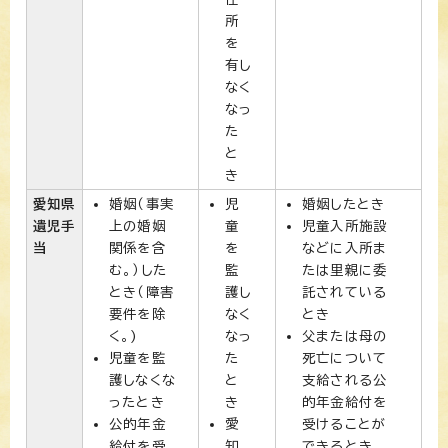
所
を
有し
なく
なっ
た
と
き
愛知県
婚姻（事実
児
婚姻したとき
遺児手
上の婚姻
童
児童入所施設
当
関係を含
を
などに入所ま
む。）した
監
たは里親に委
とき（障害
護し
託されている
要件を除
なく
とき
く。)
なっ
父または母の
児童を監
た
死亡について
護しなくな
と
支給される公
ったとき
き
的年金給付を
公的年金
愛
受けることが
給付を受
知
できるとき