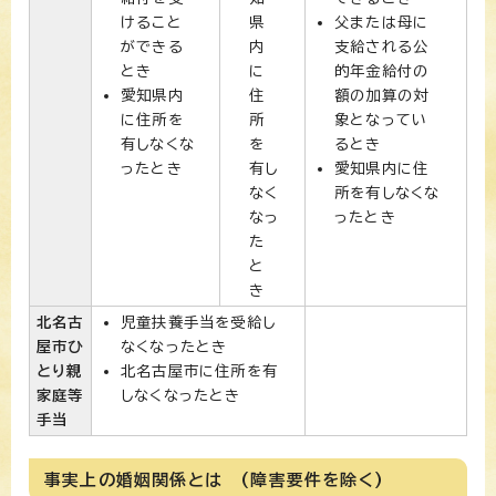
けること
県
父または母に
ができる
内
支給される公
とき
に
的年金給付の
愛知県内
住
額の加算の対
に住所を
所
象となってい
有しなくな
を
るとき
ったとき
有し
愛知県内に住
なく
所を有しなくな
なっ
ったとき
た
と
き
北名古
児童扶養手当を受給し
屋市ひ
なくなったとき
とり親
北名古屋市に住所を有
家庭等
しなくなったとき
手当
事実上の婚姻関係とは (障害要件を除く)