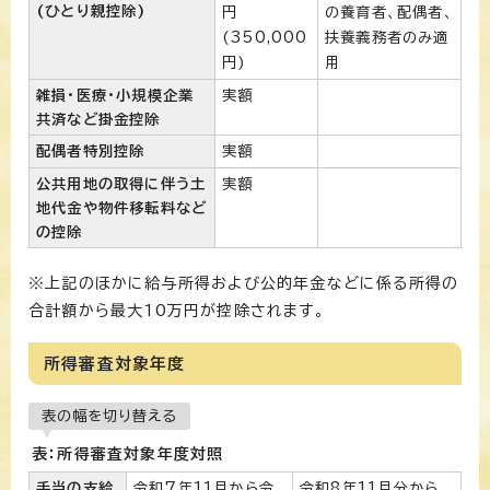
(ひとり親控除)
円
の養育者、配偶者、
(350,000
扶養義務者のみ適
円)
用
雑損・医療・小規模企業
実額
共済など掛金控除
配偶者特別控除
実額
公共用地の取得に伴う土
実額
地代金や物件移転料など
の控除
※上記のほかに給与所得および公的年金などに係る所得の
合計額から最大10万円が控除されます。
所得審査対象年度
表の幅を切り替える
表：所得審査対象年度対照
手当の支給
令和7年11月から令
令和8年11月分から