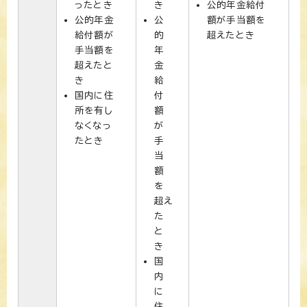
ったとき
き
公的年金給付
公的年金
公
額が手当額を
給付額が
的
超えたとき
手当額を
年
超えたと
金
き
給
国内に住
付
所を有し
額
なくなっ
が
たとき
手
当
額
を
超え
た
と
き
国
内
に
住