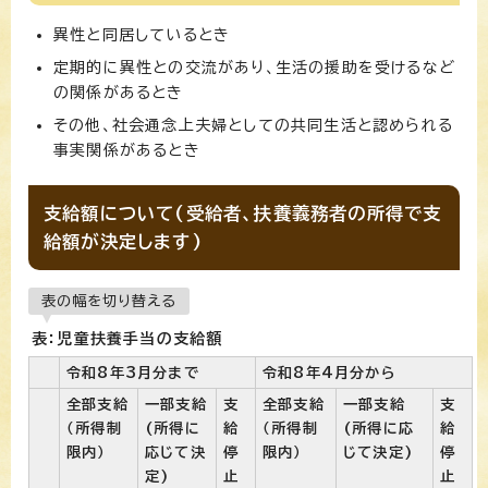
異性と同居しているとき
定期的に異性との交流があり、生活の援助を受けるなど
の関係があるとき
その他、社会通念上夫婦としての共同生活と認められる
事実関係があるとき
支給額について(受給者、扶養義務者の所得で支
給額が決定します)
表の幅を切り替える
表：児童扶養手当の支給額
令和8年3月分まで
令和8年4月分から
全部支給
一部支給
支
全部支給
一部支給
支
（所得制
(所得に
給
（所得制
(所得に応
給
限内）
応じて決
停
限内）
じて決定)
停
定)
止
止