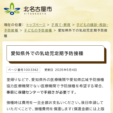
現在の位置：
トップページ
>
子育て・教育
>
子どもの健診・相談・
予防接種
>
子どもの予防接種
> 愛知県外での乳幼児定期予防接
種
愛知県外での乳幼児定期予防接種
ページ番号
1003342
更新日
2026
年6月4日
里帰りなどで、愛知県外の医療機関や愛知県広域予防接種
協力医療機関でない医療機関で予防接種を希望する場合、
事前に保健センターで手続きが必要
です。
接種時は費用を一旦全額お支払いください。後日申請して
いただくことで、接種費用を償還します(償還金額には上限