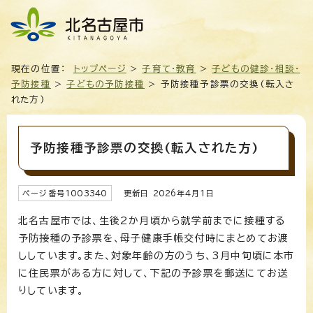
現在の位置：
トップページ
>
子育て・教育
>
子どもの健診・相談・
予防接種
>
子どもの予防接種
> 予防接種予診票の交換(転入さ
れた方)
予防接種予診票の交換(転入された方)
ページ番号
1003340
更新日
2026
年4月1日
北名古屋市では、生後2か月頃から就学前までに接種する
予防接種の予診票を、母子健康手帳交付時にまとめてお渡
ししています。また、対象年齢の方のうち、3月中旬頃に本市
に住民票がある方に対して、下記の予診票を郵送にてお送
りしています。