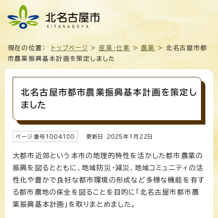
現在の位置：
トップページ
>
産業・仕事
>
農業
> 北名古屋市都
市農業振興基本計画を策定しました
北名古屋市都市農業振興基本計画を策定し
ました
ページ番号
1004180
更新日
2025
年1月
22
日
大都市近郊という本市の地理的特性を活かした都市農業の
振興を図るとともに、地域防災・減災、地域コミュニティの活
性化や豊かで良好な都市環境の形成など多様な機能を有す
る都市農地の保全を図ることを目的に「北名古屋市都市農
業振興基本計画」を取りまとめました。