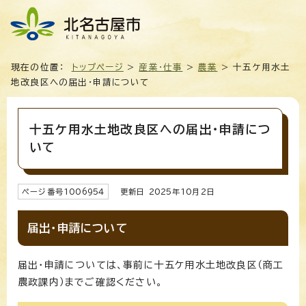
現在の位置：
トップページ
>
産業・仕事
>
農業
> 十五ケ用水土
地改良区への届出・申請について
十五ケ用水土地改良区への届出・申請につ
いて
ページ番号
1006954
更新日
2025
年
10
月2日
届出・申請について
届出・申請については、事前に十五ケ用水土地改良区（商工
農政課内）までご確認ください。