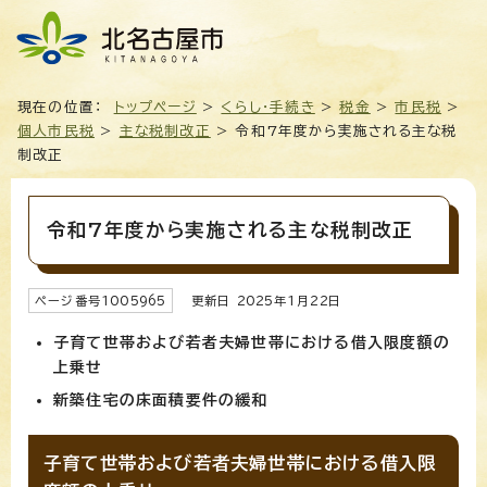
現在の位置：
トップページ
>
くらし・手続き
>
税金
>
市民税
>
個人市民税
>
主な税制改正
> 令和7年度から実施される主な税
制改正
令和7年度から実施される主な税制改正
ページ番号
1005965
更新日
2025
年1月
22
日
子育て世帯および若者夫婦世帯における借入限度額の
上乗せ
新築住宅の床面積要件の緩和
子育て世帯および若者夫婦世帯における借入限