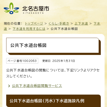
現在の位置：
トップページ
>
くらし・手続き
>
上下水道
>
下水
道
>
下水道を利用するには
> 公共下水道台帳図
公共下水道台帳図
ページ番号
1002063
更新日
2025
年1月
31
日
公共下水道台帳図の閲覧については、下記リンクよりアクセ
スしてください。
公共下水道台帳図閲覧サービス
公共下水道台帳図(汚水)下水道施設凡例