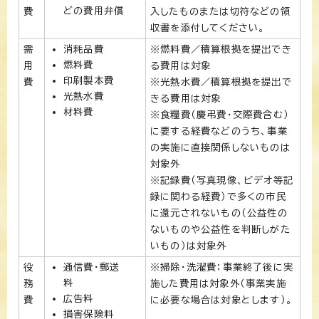
どの費用弁償
費
入したものまたは切符などの領
収書を添付してください。
需
消耗品費
※燃料費／積算根拠を提出でき
燃料費
用
る費用は対象
印刷製本費
費
※光熱水費／積算根拠を提出で
光熱水費
きる費用は対象
材料費
※食糧費（慶弔費・交際費含む）
に要する経費などのうち、事業
の実施に直接関係しないものは
対象外
※記録費（写真現像、ビデオ等記
録に関わる経費）で多くの市民
に還元されないもの（公益性の
ないものや公益性を判断しがた
いもの）は対象外
役
通信費・郵送
※掃除・洗濯費：事業終了後に実
料
務
施した費用は対象外（事業実施
広告料
費
に必要な場合は対象とします）。
損害保険料