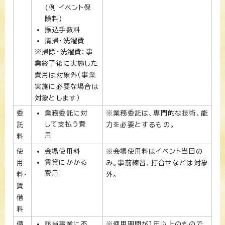
(例 イベント保
険料)
振込手数料
清掃・洗濯費
※掃除・洗濯費：事
業終了後に実施した
費用は対象外（事業
実施に必要な場合は
対象とします）
委
業務委託に対
※業務委託は、専門的な技術、能
して支払う費
託
力を必要とするもの。
用
料
使
会場使用料
※会場使用料はイベント当日の
賃貸にかかる
用
み。事前練習、打合せなどは対象
費用
料・
外。
賃
借
料
備
該当事業に不
※使用期間が1年以上のもので、