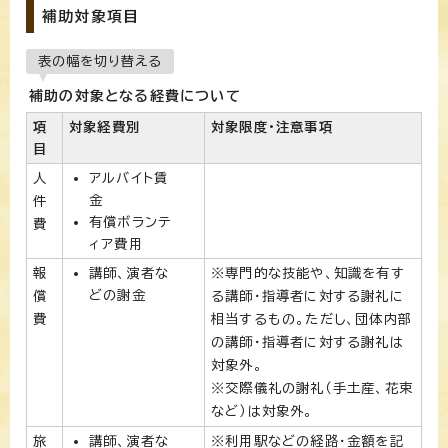
補助対象項目
表の幅を切り替える
補助の対象となる経費について
項
対象経費別
対象限度・注意事項
目
人
アルバイト賃
金
件
有償ボランテ
費
ィア費用
報
講師、演者な
※専門的な技能や、知識を有す
どの謝金
償
る講師・指導者に対する謝礼に
費
相当するもの。ただし、団体内部
の講師・指導者に対する謝礼は
対象外。
※交際儀礼の謝礼（手土産、花束
など）は対象外。
旅
講師、演者な
※利用駅などの経路・金額を記