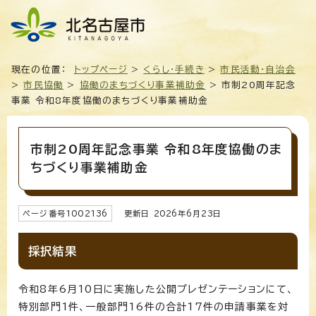
現在の位置：
トップページ
>
くらし・手続き
>
市民活動・自治会
>
市民協働
>
協働のまちづくり事業補助金
> 市制20周年記念
事業 令和8年度協働のまちづくり事業補助金
市制20周年記念事業 令和8年度協働のま
ちづくり事業補助金
ページ番号
1002136
更新日
2026
年6月
23
日
採択結果
令和8年6月10日に実施した公開プレゼンテーションにて、
特別部門1件、一般部門16件の合計17件の申請事業を対