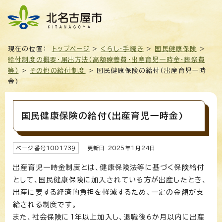
現在の位置：
トップページ
>
くらし・手続き
>
国民健康保険
>
給付制度の概要・届出方法（高額療養費・出産育児一時金・葬祭費
等）
>
その他の給付制度
> 国民健康保険の給付(出産育児一時
金)
国民健康保険の給付(出産育児一時金)
ページ番号
1001739
更新日
2025
年1月
24
日
出産育児一時金制度とは、健康保険法等に基づく保険給付
として、国民健康保険に加入されている方が出産したとき、
出産に要する経済的負担を軽減するため、一定の金額が支
給される制度です。
また、社会保険に1年以上加入し、退職後6か月以内に出産