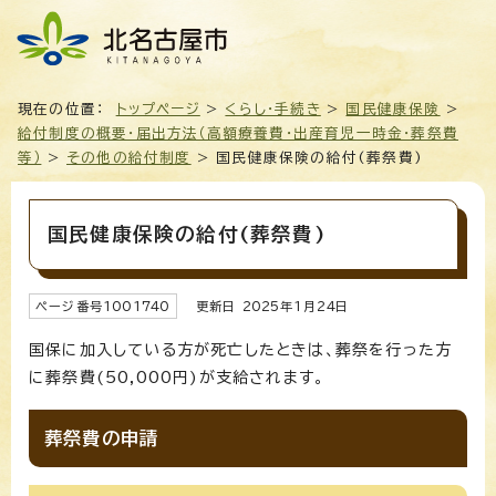
現在の位置：
トップページ
>
くらし・手続き
>
国民健康保険
>
給付制度の概要・届出方法（高額療養費・出産育児一時金・葬祭費
等）
>
その他の給付制度
> 国民健康保険の給付(葬祭費)
国民健康保険の給付(葬祭費)
ページ番号
1001740
更新日
2025
年1月
24
日
国保に加入している方が死亡したときは、葬祭を行った方
に葬祭費(50,000円)が支給されます。
葬祭費の申請