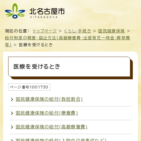
現在の位置：
トップページ
>
くらし・手続き
>
国民健康保険
>
給付制度の概要・届出方法（高額療養費・出産育児一時金・葬祭費
等）
> 医療を受けるとき
医療を受けるとき
ページ番号
1001730
国民健康保険の給付(負担割合)
国民健康保険の給付(療養費)
国民健康保険の給付(高額療養費)
国民健康保険の給付(入院中の食事代など)