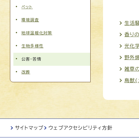
ペット
環境調査
生活
地球温暖化対策
香りの
光化
生物多様性
野外
公害・苦情
雑草
改葬
鳥獣(
サイトマップ
ウェブアクセシビリティ方針