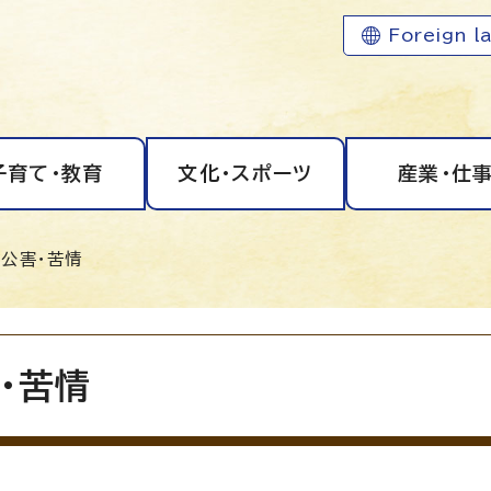
Foreign l
子育て・教育
文化・スポーツ
産業・仕
 公害・苦情
・苦情