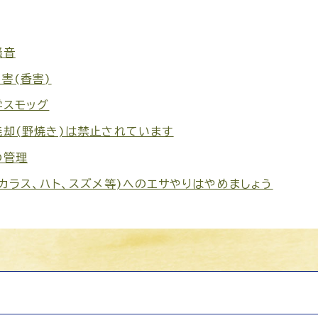
騒音
害(香害)
学スモッグ
焼却(野焼き)は禁止されています
の管理
カラス、ハト、スズメ等)へのエサやりはやめましょう