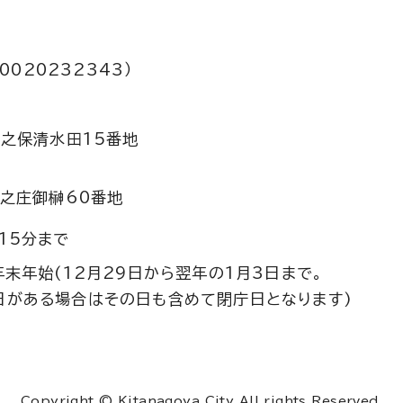
0020232343）
之保清水田15番地
之庄御榊60番地
15分まで
年末年始(12月29日から翌年の1月3日まで。
日がある場合はその日も含めて閉庁日となります)
Copyright © Kitanagoya City All rights Reserved.