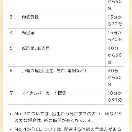
から60
分
3
印鑑登録
15分か
ら20分
4
転出届
15分か
ら20分
5
転居届、転入届
40分
から60
分
6
戸籍の届出（出生、死亡、婚姻など）
40分
から60
分
7
マイナンバーカード関係
10分か
ら30分
No.2については、出生から死亡までの古い戸籍などが
必要な場合は、所要時間が長くなります。
No.4から6については、関連する他課の手続きがある