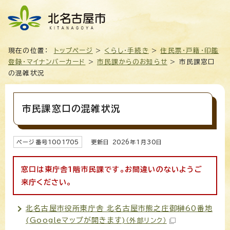
現在の位置：
トップページ
>
くらし・手続き
>
住民票・戸籍・印鑑
登録・マイナンバーカード
>
市民課からのお知らせ
> 市民課窓口
の混雑状況
市民課窓口の混雑状況
ページ番号
1001705
更新日
2026
年1月
30
日
窓口は東庁舎1階市民課です。お間違いのないようご
来庁ください。
北名古屋市役所東庁舎 北名古屋市熊之庄御榊60番地
(Googleマップが開きます)
（外部リンク）