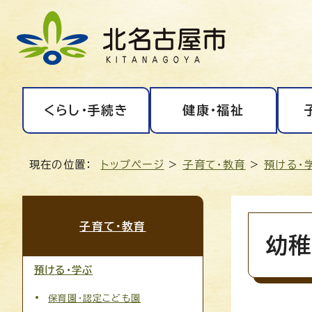
くらし・手続き
健康・福祉
現在の位置：
トップページ
>
子育て・教育
>
預ける・
子育て・教育
幼稚
預ける・学ぶ
保育園・認定こども園