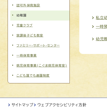
認可外保育施設
幼稚園
私立
児童クラブ
一時
放課後子ども教室
幼児
ファミリー・サポート・センター
一時保育事業
病児保育事業(こぐま病児保育室)
こども誰でも通園制度
サイトマップ
ウェブアクセシビリティ方針