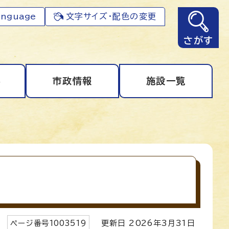
anguage
文字サイズ・配色の変更
さがす
事
市政情報
施設一覧
ページ番号
1003519
更新日
2026
年3月
31
日