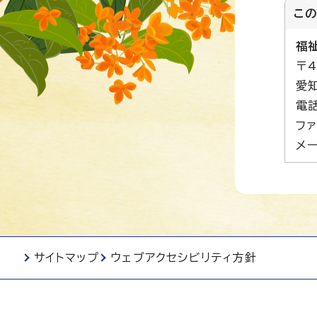
こ
福
〒4
愛
電話
ファ
メー
サイトマップ
ウェブアクセシビリティ方針