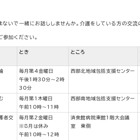
まないで一緒にお話ししませんか。介護をしている方の交流
ご参加ください。
とき
ところ
輪
毎月第4金曜日
西部北地域包括支援センター
午後1時30分〜2時
30分
む
毎月第1木曜日
西部南地域包括支援センター
午前10時〜11時
護者交
毎月第2金曜日
済衆館病院東館1階大会議
※8月は休み
室 東側
午前10時〜12時