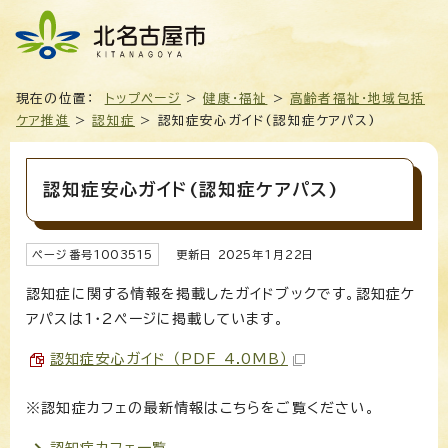
現在の位置：
トップページ
>
健康・福祉
>
高齢者福祉・地域包括
ケア推進
>
認知症
> 認知症安心ガイド(認知症ケアパス)
認知症安心ガイド(認知症ケアパス)
ページ番号
1003515
更新日
2025
年1月
22
日
認知症に関する情報を掲載したガイドブックです。認知症ケ
アパスは1・2ページに掲載しています。
認知症安心ガイド （PDF 4.0MB）
※認知症カフェの最新情報はこちらをご覧ください。
認知症カフェ一覧