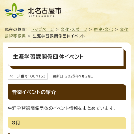
現在の位置：
トップページ
>
文化・スポーツ
>
歴史・文化
>
文化
芸術等振興
> 生涯学習課関係団体イベント
生涯学習課関係団体イベント
ページ番号
1007153
更新日
2026
年7月
29
日
音楽イベントの紹介
生涯学習課関係団体のイベント情報をまとめています。
8月