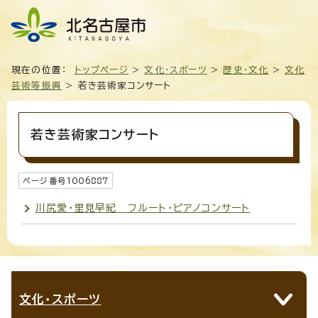
現在の位置：
トップページ
>
文化・スポーツ
>
歴史・文化
>
文化
芸術等振興
> 若き芸術家コンサート
若き芸術家コンサート
ページ番号
1006887
川尻愛・里見早紀 フルート・ピアノコンサート
文化・スポーツ