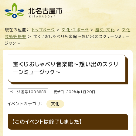
現在の位置：
トップページ
>
文化・スポーツ
>
歴史・文化
>
文化
芸術等振興
> 宝くじおしゃべり音楽館～想い出のスクリーンミュー
ジック～
宝くじおしゃべり音楽館～想い出のスクリ
ーンミュージック～
ページ番号
1006888
更新日
2026
年1月
20
日
イベントカテゴリ：
文化
【このイベントは終了しました】