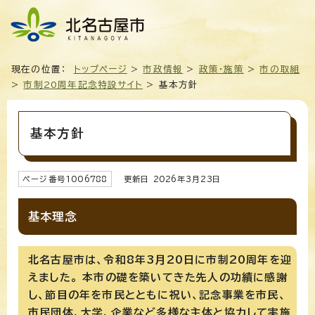
現在の位置：
トップページ
>
市政情報
>
政策・施策
>
市の取組
>
市制20周年記念特設サイト
> 基本方針
基本方針
ページ番号
1006788
更新日
2026
年3月
23
日
基本理念
北名古屋市は、令和8年3月20日に市制20周年を迎
えました。 本市の礎を築いてきた先人の功績に感謝
し、節目の年を市民とともに祝い、記念事業を市民、
市民団体、大学、企業など多様な主体と協力して実施