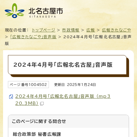
現在の位置：
トップページ
>
市政情報
>
広報
>
広報きたなごや
>
「広報きたなごや」音声版
> 2024年4月号「広報北名古屋」音声
版
2024年4月号「広報北名古屋」音声版
ページ番号
1004502
更新日
2025
年1月
24
日
2024年4月号「広報北名古屋」音声版 （mp3
20.3MB）
このページに関する
問合せ
総合政策部 秘書広報課