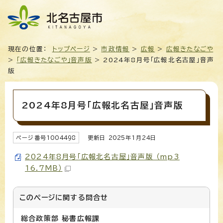
現在の位置：
トップページ
>
市政情報
>
広報
>
広報きたなごや
>
「広報きたなごや」音声版
> 2024年8月号「広報北名古屋」音声
版
2024年8月号「広報北名古屋」音声版
ページ番号
1004498
更新日
2025
年1月
24
日
2024年8月号「広報北名古屋」音声版 （mp3
16.7MB）
このページに関する
問合せ
総合政策部 秘書広報課