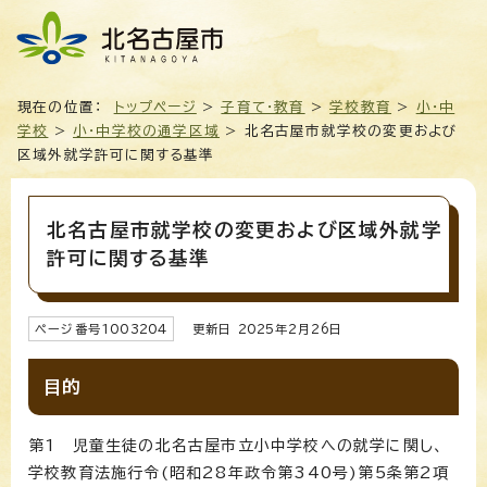
現在の位置：
トップページ
>
子育て・教育
>
学校教育
>
小・中
学校
>
小・中学校の通学区域
> 北名古屋市就学校の変更および
区域外就学許可に関する基準
北名古屋市就学校の変更および区域外就学
許可に関する基準
ページ番号
1003204
更新日
2025
年2月
26
日
目的
第1 児童生徒の北名古屋市立小中学校への就学に関し、
学校教育法施行令(昭和28年政令第340号)第5条第2項