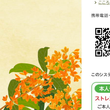
ここ
携帯電話
このシス