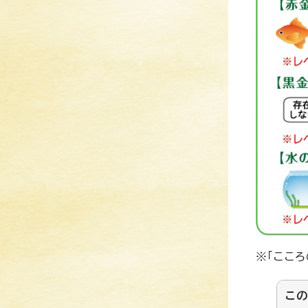
※「ここ
こ