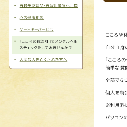
自殺予防週間・自殺対策強化月間
心の健康相談
ゲートキーパーとは
こころや
「こころの体温計」でメンタルヘル
自分自身
スチェックをしてみませんか？
「こころ
大切な人を亡くされた方へ
簡単な質
全部で6
個人を特
※利用料
パソコン