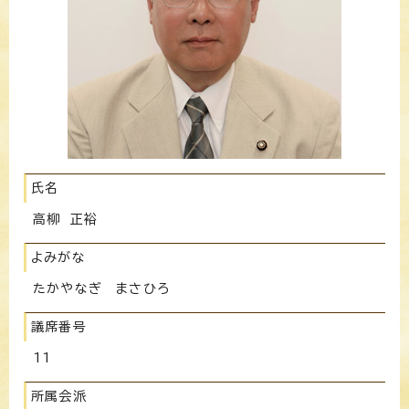
氏名
高柳 正裕
よみがな
たかやなぎ まさひろ
議席番号
11
所属会派