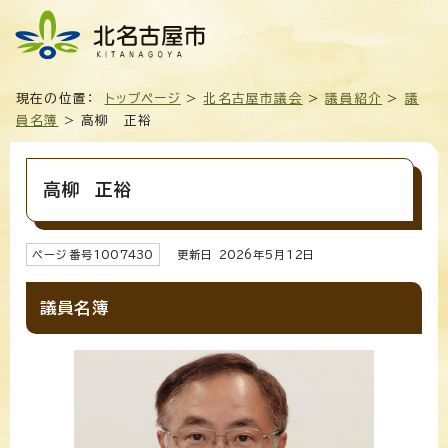
現在の位置：
トップページ
>
北名古屋市議会
>
議員紹介
>
議
員名簿
> 高柳 正裕
高柳 正裕
ページ番号
1007430
更新日
2026
年5月
12
日
議員名簿