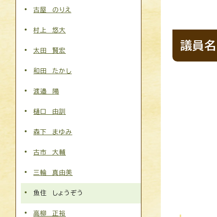
古屋 のりえ
村上 悠大
議員名
太田 賢宏
和田 たかし
渡邉 陽
樋󠄀口 由訓
森下 まゆみ
古市 大輔
三輪 真由美
魚住 しょうぞう
高柳 正裕