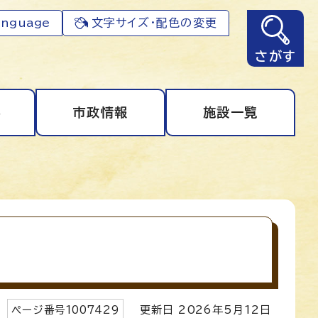
anguage
文字サイズ・配色の変更
さがす
事
市政情報
施設一覧
ページ番号
1007429
更新日
2026
年5月
12
日