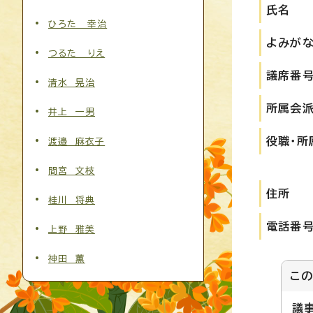
氏名
ひろた 幸治
よみが
つるた りえ
議席番
清水 晃治
所属会
井上 一男
役職・所
渡邉 麻衣子
間宮 文枝
住所
桂川 将典
電話番
上野 雅美
神田 薫
こ
議