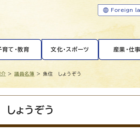
Foreign l
子育て・教育
文化・スポーツ
産業・仕
紹介
>
議員名簿
> 魚住 しょうぞう
 しょうぞう