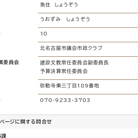
魚住 しょうぞう
な
うおずみ しょうぞう
号
10
派
北名古屋市議会市政クラブ
属委員会
建設文教常任委員会副委員長
予算決算常任委員会
弥勒寺東三丁目189番地
号
070-9233-3703
のページに関する
問合せ
事課