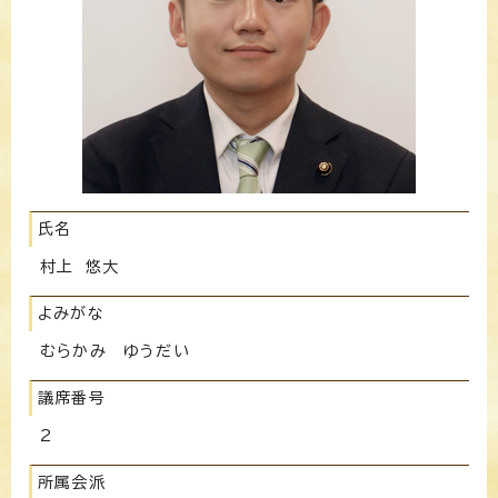
氏名
村上 悠大
よみがな
むらかみ ゆうだい
議席番号
2
所属会派