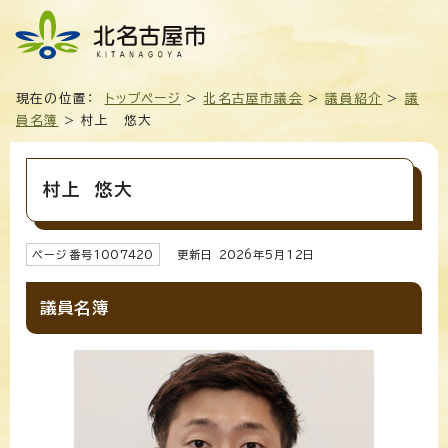
現在の位置：
トップページ
>
北名古屋市議会
>
議員紹介
>
議
員名簿
> 村上 悠大
村上 悠大
ページ番号
1007420
更新日
2026
年5月
12
日
議員名簿