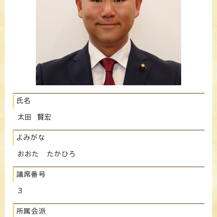
氏名
太田 賢宏
よみがな
おおた たかひろ
議席番号
3
所属会派