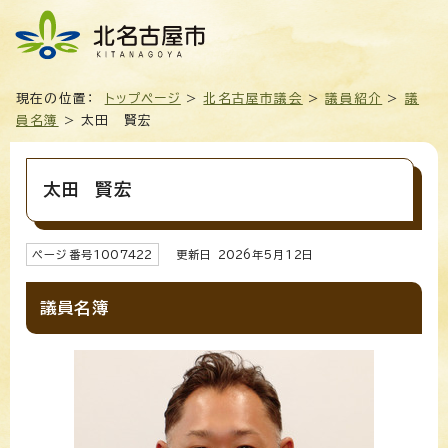
現在の位置：
トップページ
>
北名古屋市議会
>
議員紹介
>
議
員名簿
> 太田 賢宏
太田 賢宏
ページ番号
1007422
更新日
2026
年5月
12
日
議員名簿