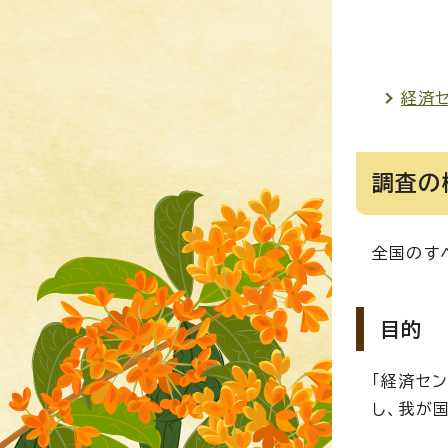
経済
調査の
全国のす
目的
「経済セ
し、我が