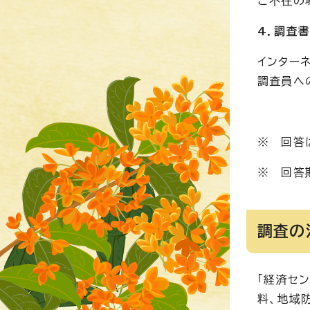
ご不在の
4．調査
インター
調査員へ
※ 回答
※ 回答
調査の
「経済セ
料、地域