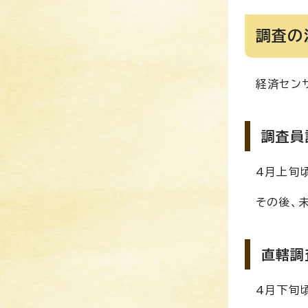
調査の
経済セン
調査員
4月上旬
その後、
直轄調
4月下旬