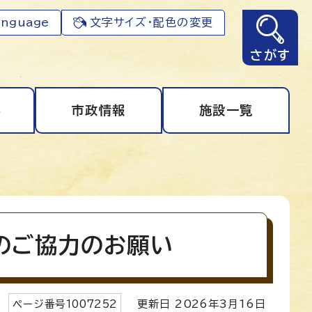
anguage
文字サイズ・配色の変更
さがす
事
市政情報
施設一覧
のご協力のお願い
ページ番号
1007252
更新日
2026
年3月
16
日