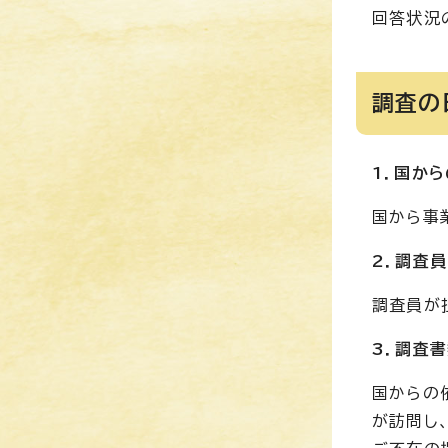
回答状況
調査の
1．国か
国から事
2．調査
調査員が
3．調査
国からの
が訪問し