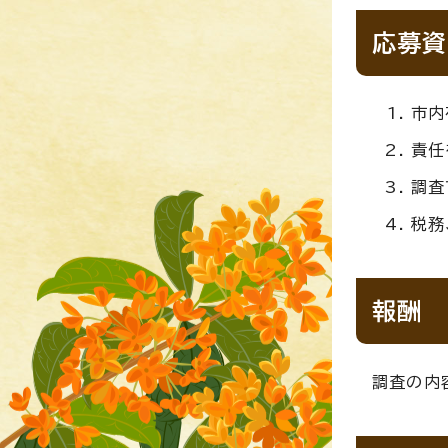
応募資
市内
責任
調査
税務
報酬
調査の内