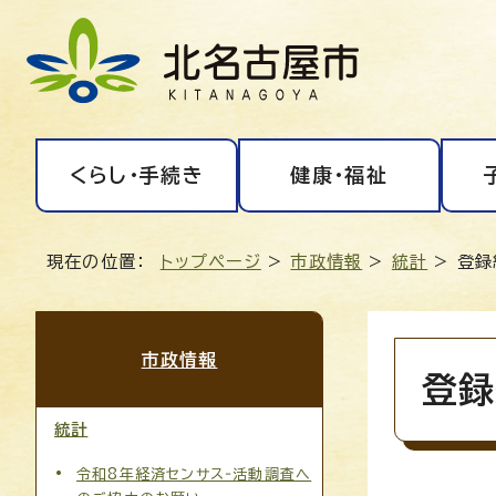
くらし・手続き
健康・福祉
現在の位置：
トップページ
>
市政情報
>
統計
> 登
市政情報
登録
統計
令和8年経済センサス‐活動調査へ