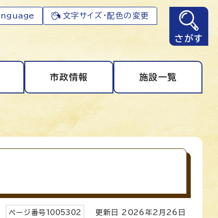
anguage
文字サイズ・配色の変更
さがす
事
市政情報
施設一覧
ページ番号
1005302
更新日
2026
年2月
26
日