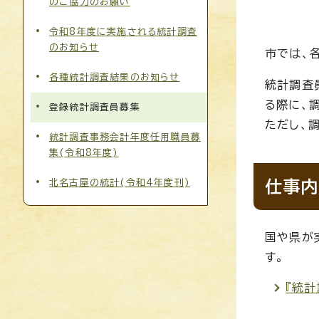
のご協力のお願い
令和8年度に実施される統計調査
のお知らせ
市では、
各種統計調査結果のお知らせ
統計調査
る際に、
登録統計調査員募集
ただし、
統計調査事務会計年度任用職員募
集(令和8年度)
北名古屋の統計(令和4年度刊)
仕事内
国や県が
す。
『統計