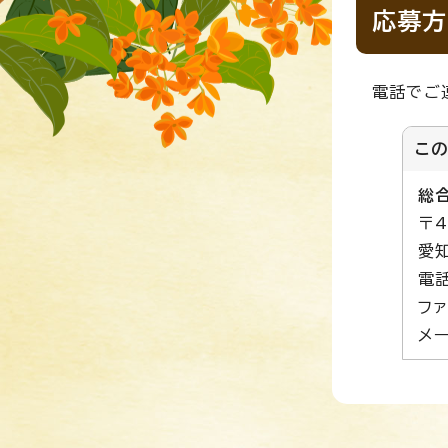
応募方
電話でご
こ
総
〒4
愛
電話
ファ
メー