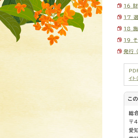
16_財
17_
18_施
19_
発行 
PD
イト
こ
総
〒4
愛