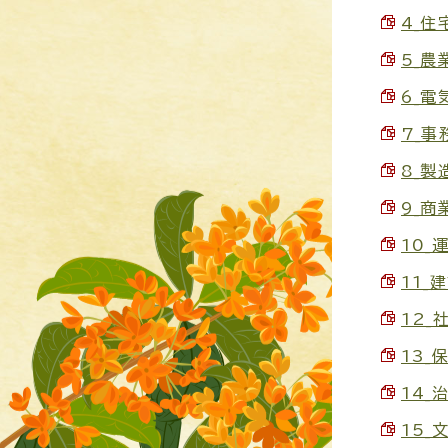
4_住宅
5_農業
6_電
7_事
8_製
9_商業
10_
11_建
12_
13_
14_
15_