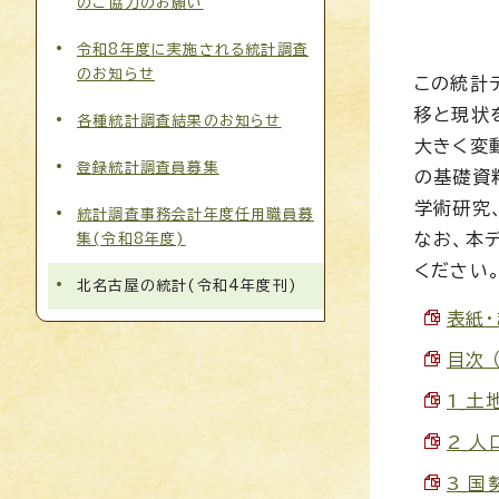
のご協力のお願い
令和8年度に実施される統計調査
のお知らせ
この統計
移と現状
各種統計調査結果のお知らせ
大きく変
登録統計調査員募集
の基礎資
学術研究
統計調査事務会計年度任用職員募
なお、本
集(令和8年度)
ください
北名古屋の統計(令和4年度刊)
表紙・
目次 
1_土
2_人口
3_国