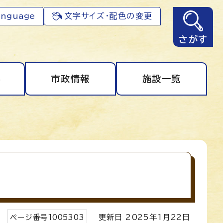
anguage
文字サイズ・配色の変更
さがす
事
市政情報
施設一覧
ページ番号
1005303
更新日
2025
年1月
22
日