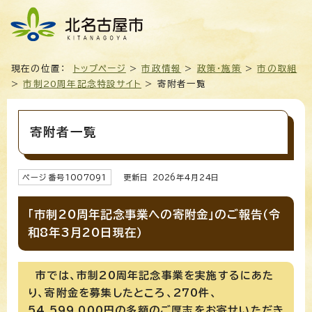
現在の位置：
トップページ
>
市政情報
>
政策・施策
>
市の取組
>
市制20周年記念特設サイト
> 寄附者一覧
寄附者一覧
ページ番号
1007091
更新日
2026
年4月
24
日
「市制20周年記念事業への寄附金」のご報告（令
和8年3月20日現在）
市では、市制20周年記念事業を実施するにあた
り、寄附金を募集したところ、270件、
54,599,000円の多額のご厚志をお寄せいただき