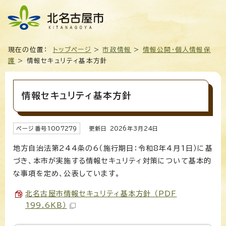
現在の位置：
トップページ
>
市政情報
>
情報公開・個人情報保
護
> 情報セキュリティ基本方針
情報セキュリティ基本方針
ページ番号
1007279
更新日
2026
年3月
24
日
地方自治法第244条の6（施行期日：令和8年4月1日）に基
づき、本市が実施する情報セキュリティ対策について基本的
な事項を定め、公表しています。
北名古屋市情報セキュリティ基本方針 （PDF
199.6KB）