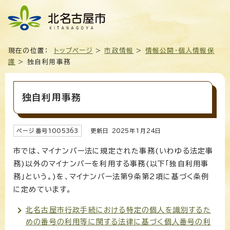
現在の位置：
トップページ
>
市政情報
>
情報公開・個人情報保
護
> 独自利用事務
独自利用事務
ページ番号
1005363
更新日
2025
年1月
24
日
市では、マイナンバー法に規定された事務(いわゆる法定事
務)以外のマイナンバーを利用する事務(以下「独自利用事
務」という。)を、マイナンバー法第9条第2項に基づく条例
に定めています。
北名古屋市行政手続における特定の個人を識別するた
めの番号の利用等に関する法律に基づく個人番号の利