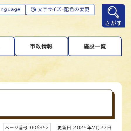
anguage
文字サイズ・配色の変更
さがす
事
市政情報
施設一覧
ページ番号
1006852
更新日
2025
年7月
22
日