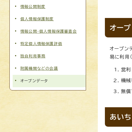
情報公開制度
個人情報保護制度
オープ
情報公開・個人情報保護審査会
特定個人情報保護評価
オープン
独自利用事務
易に利用
附属機関などの会議
営利
機械
オープンデータ
無償
あいち