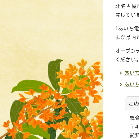
北名古屋
開してい
「あいち
よび県内
オープン
ください
あい
あい
こ
総
〒4
愛