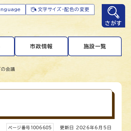
anguage
文字サイズ・配色の変更
さがす
事
市政情報
施設一覧
どの会議
ページ番号
1006685
更新日
2026
年6月5日