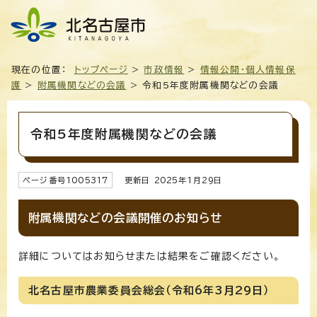
現在の位置：
トップページ
>
市政情報
>
情報公開・個人情報保
護
>
附属機関などの会議
> 令和5年度附属機関などの会議
令和5年度附属機関などの会議
ページ番号
1005317
更新日
2025
年1月
29
日
附属機関などの会議開催のお知らせ
詳細についてはお知らせまたは結果をご確認ください。
北名古屋市農業委員会総会（令和6年3月29日）