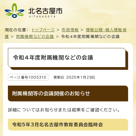
現在の位置：
トップページ
>
市政情報
>
情報公開・個人情報保
護
>
附属機関などの会議
> 令和4年度附属機関などの会議
令和4年度附属機関などの会議
ページ番号
1005318
更新日
2025
年1月
29
日
附属機関等の会議開催のお知らせ
詳細についてはお知らせまたは結果をご確認ください。
令和5年3月北名古屋市教育委員会臨時会