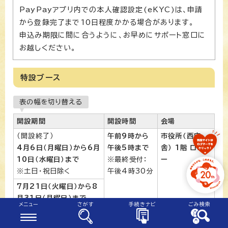
PayPayアプリ内での本人確認設定(eKYC)は、申請
から登録完了まで10日程度かかる場合があります。
申込み期限に間に合うように、お早めにサポート窓口に
お越しください。
特設ブース
表の幅を切り替える
開設期間
開設時間
会場
（開設終了）
午前9時から
市役所（西庁
4月6日（月曜日）から6月
午後5時まで
舎） 1階 ロビ
10日（水曜日）まで
※最終受付：
ー
※土日・祝日除く
午後4時30分
7月21日（火曜日）から8
月31日（月曜日）まで
メニュー
さがす
手続きナビ
ごみ検索
※土日・祝日除く