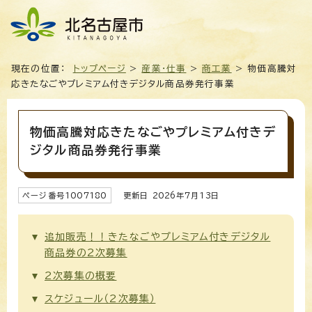
現在の位置：
トップページ
>
産業・仕事
>
商工業
> 物価高騰対
応きたなごやプレミアム付きデジタル商品券発行事業
物価高騰対応きたなごやプレミアム付きデ
ジタル商品券発行事業
ページ番号
1007180
更新日
2026
年7月
13
日
追加販売！！きたなごやプレミアム付きデジタル
商品券の2次募集
2次募集の概要
スケジュール（2次募集）