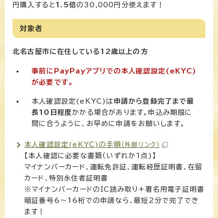
円購入すると
1.5倍
の30,000円分使えます！
対象者
北名古屋市に在住している12歳以上の方
事前にPayPayアプリでの本人確認設定(eKYC)
が必要です。
本人確認設定(eKYC)は
申請から登録完了まで最
長10日程度
かかる場合があります。申込み期限に
間に合うように、お早めに申請をお願いします。
本人確認設定(eKYC)の手順
（外部リンク）
【本人確認に必要な書類（いずれか1点)】
マイナンバーカード、運転免許証、運転経歴証明書、在留
カード、特別永住者証明書
※マイナンバーカードのIC読み取り+署名用電子証明書
暗証番号6～16桁での申請なら、最短2分で完了でき
ます！