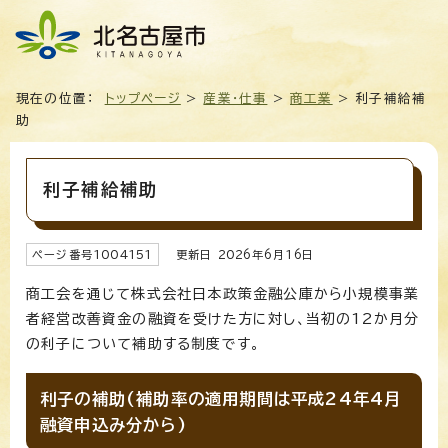
現在の位置：
トップページ
>
産業・仕事
>
商工業
> 利子補給補
助
利子補給補助
ページ番号
1004151
更新日
2026
年6月
16
日
商工会を通じて株式会社日本政策金融公庫から小規模事業
者経営改善資金の融資を受けた方に対し、当初の12か月分
の利子について補助する制度です。
利子の補助(補助率の適用期間は平成24年4月
融資申込み分から)