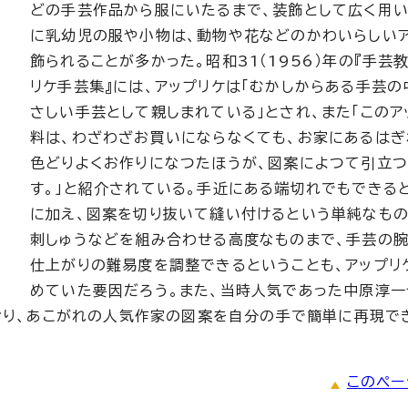
どの手芸作品から服にいたるまで、装飾として広く用い
に乳幼児の服や小物は、動物や花などのかわいらしい
飾られることが多かった。昭和31（1956）年の『手芸教
リケ手芸集』には、アップリケは「むかしからある手芸の
さしい手芸として親しまれている」とされ、また「このア
料は、わざわざお買いにならなくても、お家にあるはぎ
色どりよくお作りになつたほうが、図案によつて引立つ
す。」と紹介されている。手近にある端切れでもできる
に加え、図案を切り抜いて縫い付けるという単純なもの
刺しゅうなどを組み合わせる高度なものまで、手芸の
仕上がりの難易度を調整できるということも、アップリ
めていた要因だろう。また、当時人気であった中原淳一
おり、あこがれの人気作家の図案を自分の手で簡単に再現で
このペー