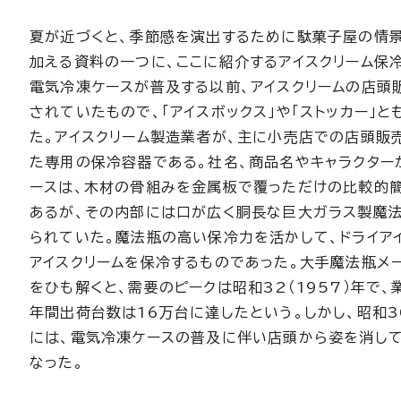
夏が近づくと、季節感を演出するために駄菓子屋の情
加える資料の一つに、ここに紹介するアイスクリーム保
電気冷凍ケースが普及する以前、アイスクリームの店頭
されていたもので、「アイスボックス」や「ストッカー」と
た。アイスクリーム製造業者が、主に小売店での店頭販
た専用の保冷容器である。社名、商品名やキャラクター
ースは、木材の骨組みを金属板で覆っただけの比較的
あるが、その内部には口が広く胴長な巨大ガラス製魔
られていた。魔法瓶の高い保冷力を活かして、ドライア
アイスクリームを保冷するものであった。大手魔法瓶メ
をひも解くと、需要のピークは昭和32（1957）年で
年間出荷台数は16万台に達したという。しかし、昭和
には、電気冷凍ケースの普及に伴い店頭から姿を消し
なった。