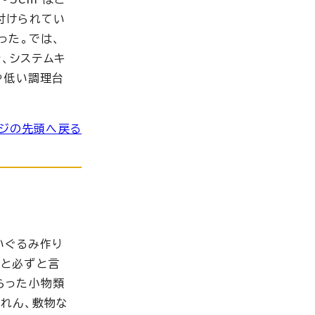
付けられてい
った。では、
、システムキ
や低い調理台
ジの先頭へ戻る
いぐるみ作り
くと必ずと言
らった小物類
のれん、敷物な