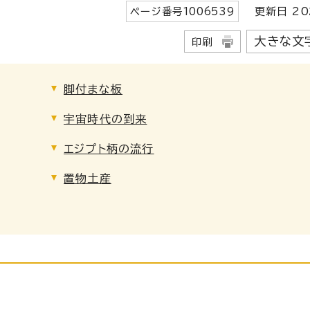
ページ番号
1006539
更新日
20
大きな文
印刷
脚付まな板
宇宙時代の到来
エジプト柄の流行
置物土産