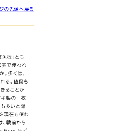
ジの先頭へ戻る
真魚板」とも
家庭で使われ
か。多くは、
れる。値段も
できることか
ノキ製の一枚
方も多いと聞
を現在も使わ
は、戦前から
5cm ほど