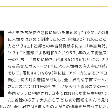
子どもたちが夢や想像に描いた未知の宇宙空間。その
に人類がはじめて到達したのは、昭和30年代のことだ
カとソヴィエト連邦との宇宙開発競争により「宇宙時代」
ソヴィエト連邦による昭和32（1957）年の人工衛星ス
号の打ち上げ成功に続き、昭和36（1961）年には、ガ
らを乗せたボストーク1号による人類初の有人宇宙飛行
そして、昭和44（1969）年には、アメリカによるアポロ
類史上初の月面着陸が成功し、全世界的な宇宙ブーム
た。このアポロ11号の打ち上げから月面着陸までの一
各国でテレビ中継され、日本ではNHKが衛星生中継で
た。着陸の様子は大人から子どもまで固唾をのんで見
におよび、全世界では6億人もの人がこの偉業を見守っていた