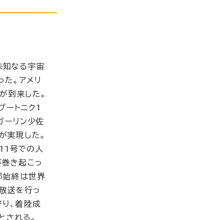
未知なる宇宙
った。アメリ
が到来した。
プートニク1
ガーリン少佐
が実現した。
11号での人
が巻き起こっ
部始終は世界
放送を行っ
守り、着陸成
とされる。