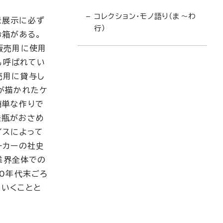
コレクション・モノ語り（ま〜わ
景展示に必ず
行）
冷箱がある。
販売用に使用
も呼ばれてい
売用に貸与し
が描かれたケ
簡単な作りで
法瓶がおさめ
イスによって
ーカーの社史
、業界全体での
30年代末ごろ
ていくことと