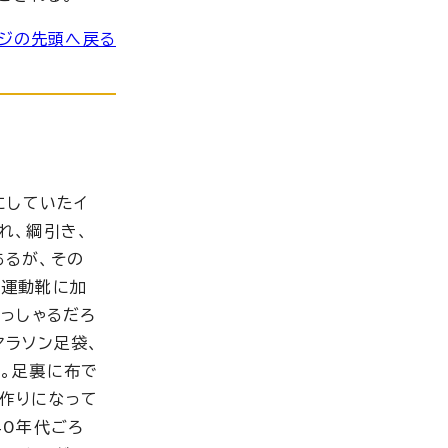
ジの先頭へ戻る
にしていたイ
れ、綱引き、
あるが、その
、運動靴に加
らっしゃるだろ
マラソン足袋、
。足裏に布で
作りになって
40年代ごろ