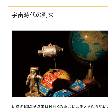
宇宙時代の到来
功時の瞬間視聴率はNHKの調べによると68.3％