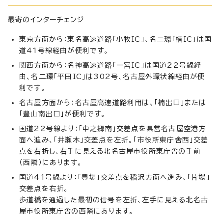
最寄のインターチェンジ
東京方面から：東名高速道路「小牧IC」、名二環「楠IC」は国
道41号線経由が便利です。
関西方面から：名神高速道路「一宮IC」は国道22号線経
由、名二環「平田IC」は302号、名古屋外環状線経由が便
利です。
名古屋方面から：名古屋高速道路利用は、「楠出口」または
「豊山南出口」が便利です。
国道22号線より：「中之郷南」交差点を県営名古屋空港方
面へ進み、「井瀬木」交差点を左折。「市役所東庁舎西」交差
点を右折し、右手に見える北名古屋市役所東庁舎の手前
（西隣）にあります。
国道41号線より：「豊場」交差点を稲沢方面へ進み、「片場」
交差点を右折。
歩道橋を通過した最初の信号を左折、左手に見える北名古
屋市役所東庁舎の西隣にあります。