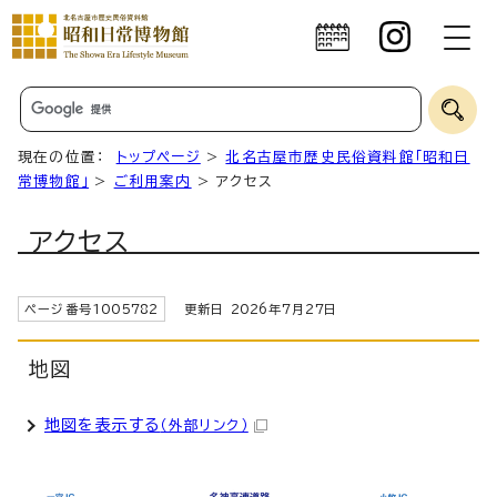
現在の位置：
トップページ
>
北名古屋市歴史民俗資料館「昭和日
常博物館」
>
ご利用案内
> アクセス
アクセス
ページ番号
1005782
更新日
2026
年7月
27
日
地図
地図を表示する
（外部リンク）