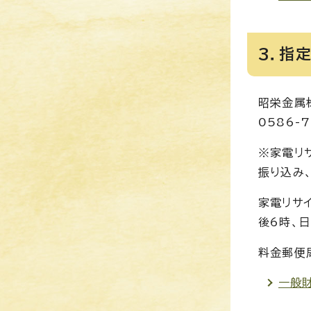
3．指
昭栄金属
0586-7
※家電リ
振り込み
家電リサイ
後6時、
料金郵便
一般