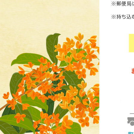
※郵便局
※持ち込