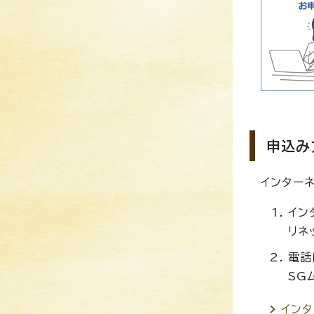
申込み
インター
イン
リネ
電話
SG
インタ