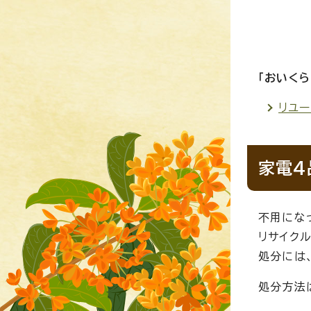
「おいく
リユ
家電4
不用にな
リサイク
処分には
処分方法