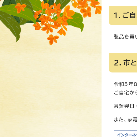
1．ご
製品を買
2．市
令和5年
ご自宅か
最短翌日
また、家