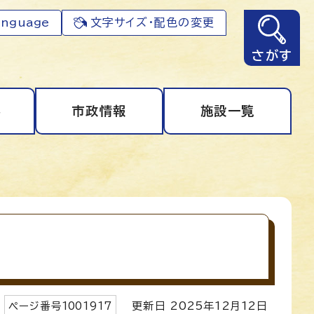
anguage
文字サイズ・配色の変更
さがす
事
市政情報
施設一覧
ページ番号
1001917
更新日
2025
年
12
月
12
日