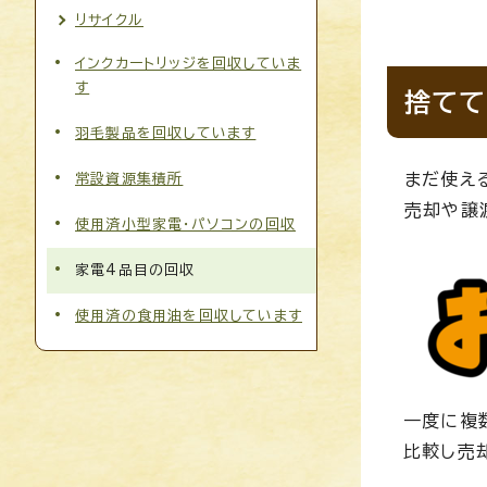
リサイクル
インクカートリッジを回収していま
す
捨てて
羽毛製品を回収しています
まだ使え
常設資源集積所
売却や譲
使用済小型家電・パソコンの回収
家電4品目の回収
使用済の食用油を回収しています
一度に複
比較し売