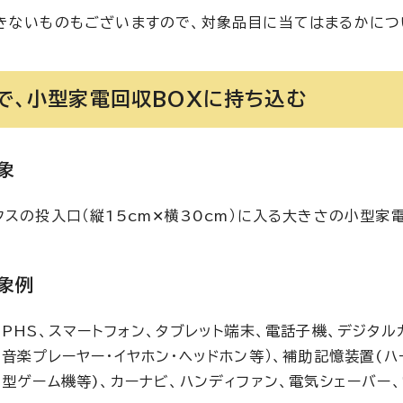
きないものもございますので、対象品目に当てはまるかにつ
で、小型家電回収BOXに持ち込む
象
クスの投入口（縦15cm✕横30cm）に入る大きさの小型家
象例
・PHS、スマートフォン、タブレット端末、電話子機、デジタ
帯音楽プレーヤー・イヤホン・ヘッドホン等）、補助記憶装置(ハ
帯型ゲーム機等)、カーナビ、ハンディファン、電気シェーバー