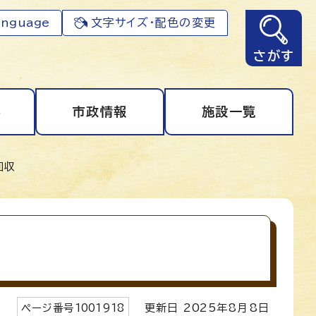
anguage
文字サイズ・配色の変更
さがす
事
市政情報
施設一覧
回収
ページ番号
1001918
更新日
2025
年8月8日