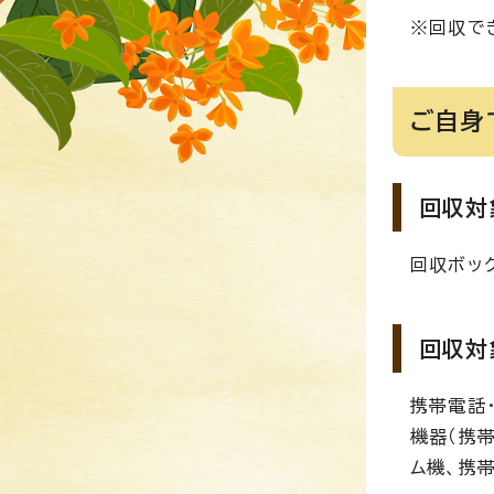
※回収で
ご自身
回収対
回収ボッ
回収対
携帯電話
機器（携
ム機、携