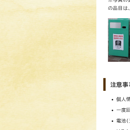
の品目は
注意事
個人
一度
電池