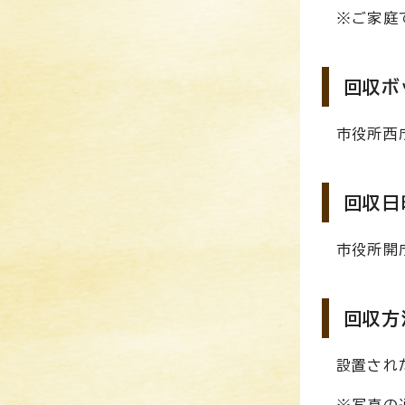
※ご家庭
回収ボ
市役所西
回収日
市役所開
回収方
設置され
※写真の