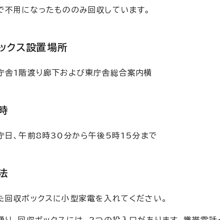
で不用になったもののみ回収しています。
ックス設置場所
庁舎1階渡り廊下および東庁舎総合案内横
時
庁日、午前8時30分から午後5時15分まで
法
た回収ボックスに小型家電を入れてください。
通り、回収ボックスには、2つの投入口があります。携帯電話・