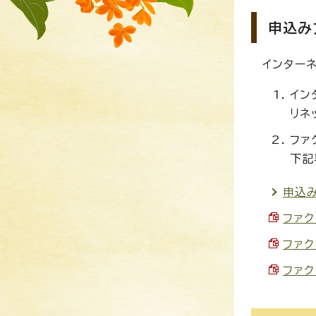
申込み
インター
イン
リネ
ファ
下記
申込み
ファク
ファク
ファク