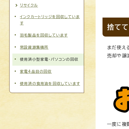
リサイクル
インクカートリッジを回収していま
す
捨てて
羽毛製品を回収しています
まだ使え
常設資源集積所
売却や譲
使用済小型家電・パソコンの回収
家電4品目の回収
使用済の食用油を回収しています
一度に複