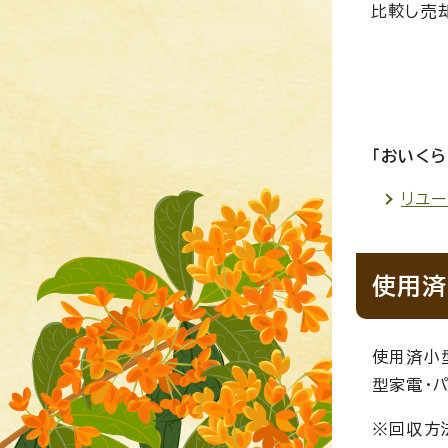
比較し売
「おいく
リユ
使用済
使用済小
型家電・
※回収方