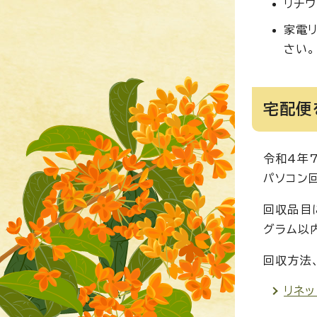
リチ
家電
さい。
宅配便
令和4年
パソコン
回収品目
グラム以
回収方法
リネ